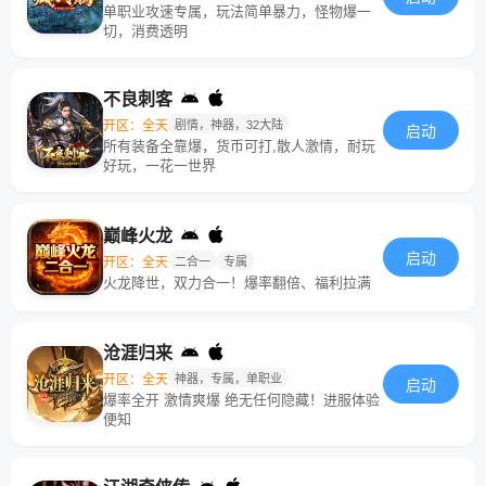
单职业攻速专属，玩法简单暴力，怪物爆一
切，消费透明
不良刺客
开区：全天
剧情，神器，32大陆
启动
所有装备全靠爆，货币可打,散人激情，耐玩
好玩，一花一世界
巅峰火龙
启动
开区：全天
二合一
专属
火龙降世，双力合一！爆率翻倍、福利拉满
沧涯归来
开区：全天
神器，专属，单职业
启动
爆率全开 激情爽爆 绝无任何隐藏！进服体验
便知