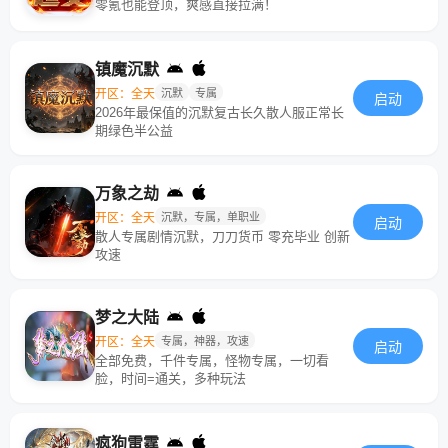
零氪也能登顶，爽感直接拉满！
镇魔沉默
开区：全天
沉默
专属
启动
2026年最保值的沉默复古长久散人服正常长
期绿色半公益
万象之劫
开区：全天
沉默，专属，单职业
启动
散人专属剧情沉默，刀刀货币 零充毕业 创新
攻速
梦之大陆
开区：全天
专属，神器，攻速
启动
全部免费，千件专属，怪物专属，一切看
脸，时间=通关，多种玩法
疯狗雷霆