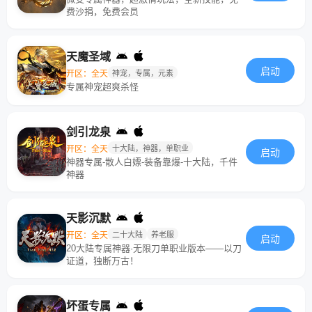
费沙捐，免费会员
天魔圣域
启动
开区：全天
神宠，专属，元素
专属神宠超爽杀怪
剑引龙泉
开区：全天
十大陆，神器，单职业
启动
神器专属-散人白嫖-装备靠爆-十大陆，千件
神器
天影沉默
开区：全天
二十大陆
养老服
启动
20大陆专属神器·无限刀单职业版本——以刀
证道，独断万古！
坏蛋专属