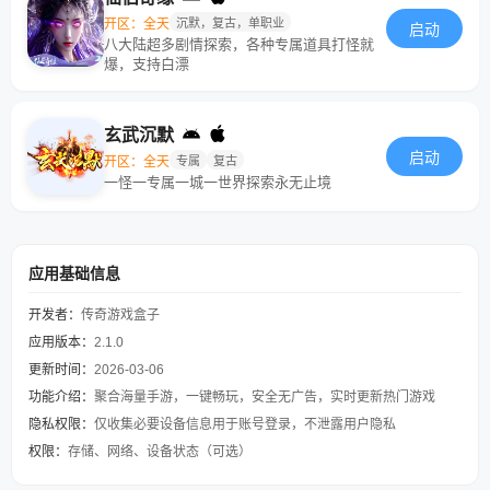
开区：全天
沉默，复古，单职业
启动
八大陆超多剧情探索，各种专属道具打怪就
爆，支持白漂
玄武沉默
启动
开区：全天
专属
复古
一怪一专属一城一世界探索永无止境
应用基础信息
开发者：
传奇游戏盒子
应用版本：
2.1.0
更新时间：
2026-03-06
功能介绍：
聚合海量手游，一键畅玩，安全无广告，实时更新热门游戏
隐私权限：
仅收集必要设备信息用于账号登录，不泄露用户隐私
权限：
存储、网络、设备状态（可选）