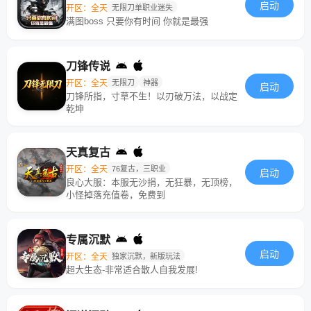
启动
开区：全天
无限刀单职业迷失
满图boss 只要你有时间 你就是最强
刀锋传说
开区：全天
无限刀
神器
启动
刀锋所指，寸草不生！以刃破万法，以战定
乾坤
天真复古
开区：全天
76复古，三职业
启动
良心大服：本服无沙捐，无狂暴，无顶榜，
小怪掉落充值卷，免费到
专属沉默
启动
开区：全天
独家沉默，新版玩法
超大生态-非常适合散人自我发展!