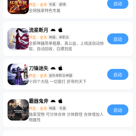
启动
开区：全天
专属
剧情
全网独家特色专属
流星断月
开区：全天
神器，单职业
启动
全新神器简单粗暴，真公益，上线送自动拾
取，自动回收，白嫖到底
刀锋迷失
启动
开区：全天
迷失单职业神器
十四个大陆 一切靠打 肝帝的天下
霸器鬼斧
开区：全天
神器
专属
启动
独家宠物 可分体合体 分体群怪 合体增加人
物属性