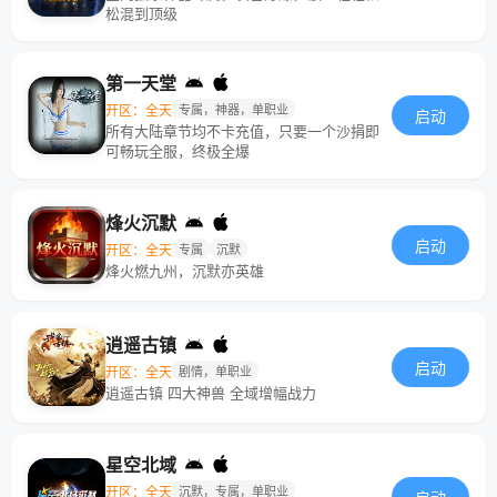
松混到顶级
第一天堂
开区：全天
专属，神器，单职业
启动
所有大陆章节均不卡充值，只要一个沙捐即
可畅玩全服，终极全爆
烽火沉默
启动
开区：全天
专属
沉默
烽火燃九州，沉默亦英雄
逍遥古镇
启动
开区：全天
剧情，单职业
逍遥古镇 四大神兽 全域增幅战力
星空北域
开区：全天
沉默，专属，单职业