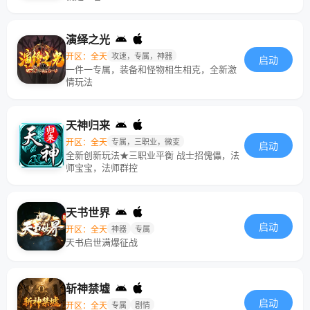
演绎之光
开区：全天
攻速，专属，神器
启动
一件一专属，装备和怪物相生相克，全新激
情玩法
天神归来
开区：全天
专属，三职业，微变
启动
全新创新玩法★三职业平衡 战士招傀儡，法
师宝宝，法师群控
天书世界
启动
开区：全天
神器
专属
天书启世满爆征战
斩神禁墟
启动
开区：全天
专属
剧情