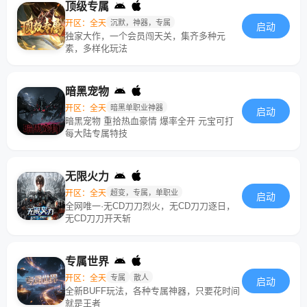
顶级专属
开区：全天
沉默，神器，专属
启动
独家大作，一个会员闯天关，集齐多种元
素，多样化玩法
暗黑宠物
开区：全天
暗黑单职业神器
启动
暗黑宠物 重拾热血豪情 爆率全开 元宝可打
每大陆专属特技
无限火力
开区：全天
超变，专属，单职业
启动
全网唯一·无CD刀刀烈火，无CD刀刀逐日，
无CD刀刀开天斩
专属世界
开区：全天
专属
散人
启动
全新BUFF玩法，各种专属神器，只要花时间
就是王者