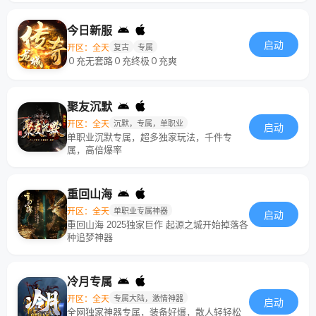
今日新服
启动
开区：全天
复古
专属
０充无套路０充终极０充爽
聚友沉默
开区：全天
沉默，专属，单职业
启动
单职业沉默专属，超多独家玩法，千件专
属，高倍爆率
重回山海
开区：全天
单职业专属神器
启动
重回山海 2025独家巨作 起源之城开始掉落各
种追梦神器
冷月专属
开区：全天
专属大陆，激情神器
启动
全网独家神器专属，装备好爆，散人轻轻松