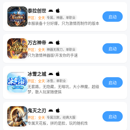
泰拉创世
启动
开区：全天
专属，神器，单职业
本服装备十分好爆，只为激情而制作的版本
万古神帝
启动
开区：全天
神器无限刀，单职业
只为激情神器版!开发你的手速
冰雪之城
开区：全天
冰雪，单职业
启动
无套路，无隐藏，无暗坑，大小神魔，超级
梦，散人玩家随便搞
鬼灭之刃
启动
开区：全天
专属沉默，经典大服
专属天花板，拼的是脸，玩的随机性